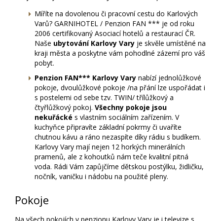
Míříte na dovolenou či pracovní cestu do Karlových
Varů? GARNIHOTEL / Penzion FAN *** je od roku
2006 certifikovaný Asociací hotelů a restaurací ČR.
Naše
ubytování Karlovy Vary
je skvěle umístěné na
kraji města a poskytne vám pohodlné zázemí pro váš
pobyt.
Penzion FAN*** Karlovy Vary
nabízí jednolůžkové
pokoje, dvoulůžkové pokoje /na přání lze uspořádat i
s postelemi od sebe tzv. TWIN/ třílůžkový a
čtyřlůžkový pokoj.
Všechny pokoje jsou
nekuřácké
s vlastním sociálním zařízením. V
kuchyňce připravíte základní pokrmy či uvaříte
chutnou kávu a ráno nezaspíte díky rádiu s budíkem.
Karlovy Vary mají nejen 12 horkých minerálních
pramenů, ale z kohoutků nám teče kvalitní pitná
voda. Rádi Vám
zapůjčíme dětskou postýlku, židličku,
nočník, vaničku i nádobu na použité pleny.
Pokoje
Na všech pokojích v penzionu Karlovy Vary je i televize s