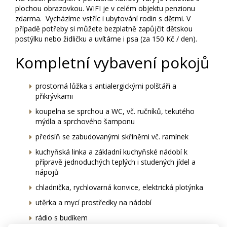
plochou obrazovkou. WIFI je v celém objektu penzionu
zdarma. Vycházíme vstříc i ubytování rodin s dětmi. V
případě potřeby si můžete bezplatně zapůjčit dětskou
postýlku nebo židličku a uvítáme i psa (za 150 Kč / den).
Kompletní vybavení pokojů
prostorná lůžka s antialergickými polštáři a
přikrývkami
koupelna se sprchou a WC, vč. ručníků, tekutého
mýdla a sprchového šamponu
předsíň se zabudovanými skříněmi vč. ramínek
kuchyňská linka a základní kuchyňské nádobí k
přípravě jednoduchých teplých i studených jídel a
nápojů
chladnička, rychlovarná konvice, elektrická plotýnka
utěrka a mycí prostředky na nádobí
rádio s budíkem