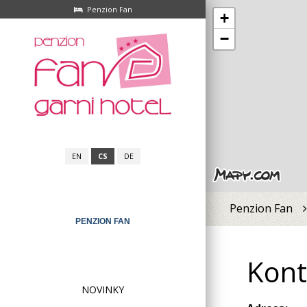
Penzion Fan
+
−
EN
CS
DE
Penzion Fan
PENZION FAN
88%
Kont
NOVINKY