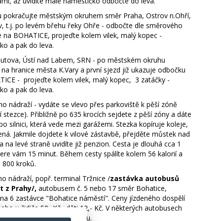
ami, až uvidíte malé náměstíčko odbočte do leva.
 pokračujte městským okruhem směr Praha, Ostrov n.Ohří,
, t.j. po levém břehu řeky Ohře - odbočte dle směrového
e na BOHATICE, projeďte kolem vilek, malý kopec -
ko a pak do leva.
tova, Ústí nad Labem, SRN - po městském okruhu
 na hranice města K.Vary a první sjezd již ukazuje odbočku
ICE - projeďte kolem vilek, malý kopec, 3 zatáčky -
ko a pak do leva.
o nádraží - vydáte se vlevo přes parkoviště k pěší zóně
 stezce). Přibližně po 635 krocích sejdete z pěší zóny a dáte
po silnici, která vede mezi garážemi. Stezka kopíruje koleje,
ená. Jakmile dojdete k vilové zástavbě, přejděte můstek nad
 a na levé straně uvidíte již penzion. Cesta je dlouhá cca 1
ere vám 15 minut. Během cesty spálíte kolem 56 kalorií a
1 800 kroků.
o nádraží, popř. terminal Tržnice /
zastávka autobusů
t z Prahy/,
autobusem č. 5 nebo 17 směr Bohatice,
 na 6 zastávce "Bohatice náměstí".
Ceny jízdeného dospělí
nebo u řidiče 50,-Kč., děti 12,- Kč. V některých autobusech
t bezkontaktní platební kartou.