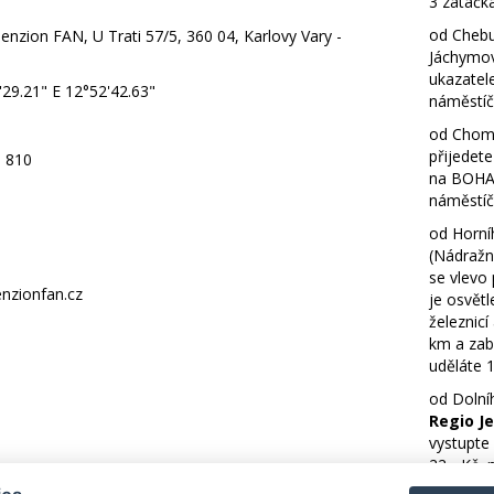
3 zatáčk
od Chebu
Penzion FAN, U Trati 57/5, 360 04, Karlovy Vary -
Jáchymov
ukazatel
29.21" E 12°52'42.63"
náměstíč
od Chomu
přijedete
 810
na BOHAT
náměstíč
od Horníh
(Nádražní
se vlevo 
nzionfan.cz
je osvětl
železnicí
km a zab
uděláte 
od Dolníh
Regio Je
vystupte
22,- Kč, 
lze plati