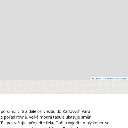
Leaflet
|
© Seznam.cz a.s. a další
po silnici č. 6 a dále při vjezdu do Karlových Varů
te pořád rovně, velké modrá tabule ukazuje směr
 - pokračujte, přejeďte řeku Ohři a vyjeďte malý kopec se