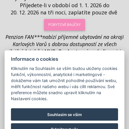
Přijedete-li v období od 1. 1. 2026 do
20. 12. 2026 na tři noci, zaplatíte pouze dvě
POBYTOVÉ BALÍČKY
Penzion FAN***nabízí příjemné ubytování na okraji
Karlových Varů s dobrou dostupností ze všech
silničních tahů i MHD. Pro hosty máme k dispozici
uzavřené parkoviště, salonek, WIFI zdarma a další
Informace o cookies
výhody.
Kliknutím na Souhlasím se vším budou uloženy cookies
funkční, výkonnostní, analytické i marketingové -
dokážeme vám tak umožnit pohodlné používání webu,
měřit funkčnost našeho webu i vás cílit reklamou. Své
preference můžete snadno upravit kliknutím na
Nastavení cookies.
Souhlasím se vším