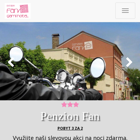
Toggle
navigat
Penzion Fan
POBYT 3 ZA 2
Využijte naši slevovou akci na noci zdarma.